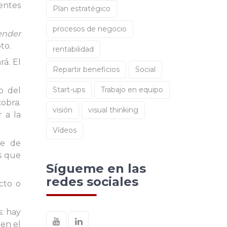
ientes
Plan estratégico
procesos de negocio
ender
to.
rentabilidad
rá. El
Repartir beneficios
Social
Start-ups
Trabajo en equipo
o del
cobra.
visión
visual thinking
 a la
Vídeos
je de
as que
Sígueme en las
redes sociales
cto o
s: hay
 en el