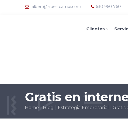
albert@albertcampi.com
630 960 760
Clientes
Servi
Gratis en interne
Home
Blog
Estrategia Empresarial
Gratis