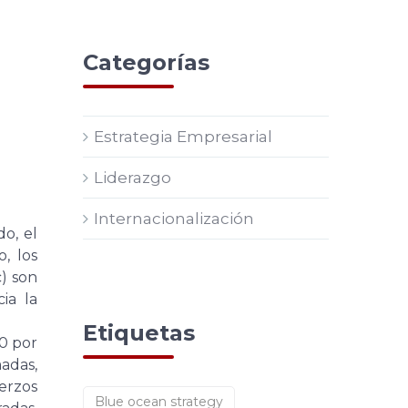
Categorías
Estrategia Empresarial
Liderazgo
Internacionalización
o, el
, los
c) son
ia la
Etiquetas
20 por
madas,
erzos
Blue ocean strategy