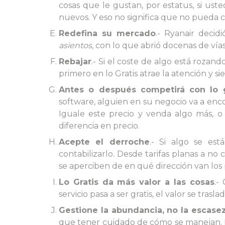
cosas que le gustan, por estatus, si uste
nuevos. Y eso no significa que no pueda c
Redefina su mercado
.- Ryanair deci
asientos
, con lo que abrió docenas de ví
Rebajar
.- Si el coste de algo está rozando
primero en lo Gratis atrae la atención y s
Antes o después competirá con lo g
software, alguien en su negocio va a enco
Iguale este precio y venda algo más, o 
diferencia en precio.
Acepte el derroche
.- Si algo se est
contabilizarlo. Desde tarifas planas a no
se aperciben de en qué dirección van los 
Lo Gratis da más valor a las cosas
.-
servicio pasa a ser gratis, el valor se trasla
Gestione la abundancia, no la escase
que tener cuidado de cómo se manejan. De 