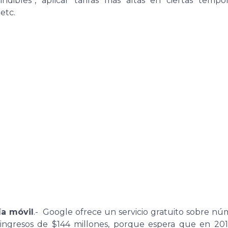
dibles”, aplicar tarifas más altas en ciertas tempor
etc.
ía móvil
.- Google ofrece un servicio gratuito sobre nú
 ingresos de $144 millones, porque espera que en 201