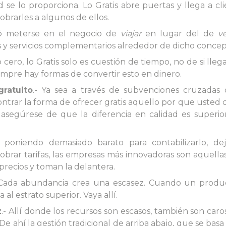
d se lo proporciona. Lo Gratis abre puertas y llega a cl
obrarles a algunos de ellos.
dió meterse en el negocio de
viajar
en lugar del de
v
as y servicios complementarios alrededor de dicho concep
 cero, lo Gratis solo es cuestión de tiempo, no de si llega
iempre hay formas de convertir esto en dinero.
ratuito
.- Ya sea a través de subvenciones cruzadas 
ntrar la forma de ofrecer gratis aquello por que usted 
asegúrese de que la diferencia en calidad es superior
á poniendo demasiado barato para contabilizarlo, de
 cobrar tarifas, las empresas más innovadoras son aquell
precios y toman la delantera.
 Cada abundancia crea una escasez. Cuando un produ
da al estrato superior. Vaya allí.
z
.- Allí donde los recursos son escasos, también son caro
ahí la gestión tradicional de arriba abajo, que se basa